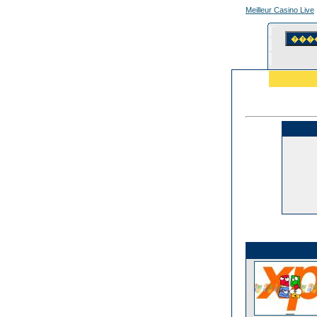
Meilleur Casino Live