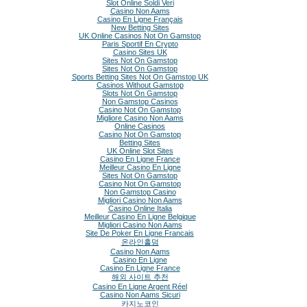
Slot Online Soldi Veri
Casino Non Aams
Casino En Ligne Français
New Betting Sites
UK Online Casinos Not On Gamstop
Paris Sportif En Crypto
Casino Sites UK
Sites Not On Gamstop
Sites Not On Gamstop
Sports Betting Sites Not On Gamstop UK
Casinos Without Gamstop
Slots Not On Gamstop
Non Gamstop Casinos
Casino Not On Gamstop
Migliore Casino Non Aams
Online Casinos
Casino Not On Gamstop
Betting Sites
UK Online Slot Sites
Casino En Ligne France
Meilleur Casino En Ligne
Sites Not On Gamstop
Casino Not On Gamstop
Non Gamstop Casino
Migliori Casino Non Aams
Casino Online Italia
Meilleur Casino En Ligne Belgique
Migliori Casino Non Aams
Site De Poker En Ligne Francais
온라인홀덤
Casino Non Aams
Casino En Ligne
Casino En Ligne France
해외 사이트 추천
Casino En Ligne Argent Réel
Casino Non Aams Sicuri
카지노코인