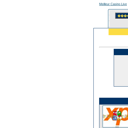
Meilleur Casino Live