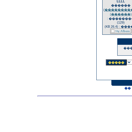
LLLL
������
)
��������
(������)
�������� 
(129)
����� : (26.
����� 
��