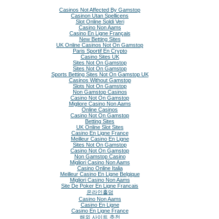
Casinos Not Affected By Gamstop
Casinon Utan Spellicens
Slot Online Soldi Veri
Casino Non Aams
Casino En Ligne Français
New Betting Sites
UK Online Casinos Not On Gamstop
Paris Sportif En Crypto
Casino Sites UK
Sites Not On Gamstop
Sites Not On Gamstop
Sports Betting Sites Not On Gamstop UK
Casinos Without Gamstop
Slots Not On Gamstop
Non Gamstop Casinos
Casino Not On Gamstop
Migliore Casino Non Aams
Online Casinos
Casino Not On Gamstop
Betting Sites
UK Online Slot Sites
Casino En Ligne France
Meilleur Casino En Ligne
Sites Not On Gamstop
Casino Not On Gamstop
Non Gamstop Casino
Migliori Casino Non Aams
Casino Online Italia
Meilleur Casino En Ligne Belgique
Migliori Casino Non Aams
Site De Poker En Ligne Francais
온라인홀덤
Casino Non Aams
Casino En Ligne
Casino En Ligne France
해외 사이트 추천