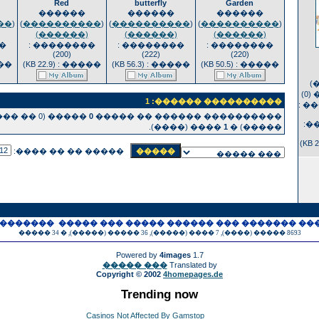
Red
butterfly
Garden
������
������
������
��
(
)
����������
(
)
����������
(
)
����������
(
(������)
(������)
(������)
:
�������� :
�������� :
�������� :
(200)
(222)
(220)
4 KB)
����� : (22.9 KB)
����� : (56.3 KB)
����� : (50.5 KB)
(
�
���������� ������: 1
��
(0 �� �����
0
���������� ������ �� �����
��
���� (����).
1
�����) �
����� �� �� ����:
� ����� ������� ��
��� ������ �����
�������
��
8693 ����� (����), 7 ���� (�����), 36 ����� (�����), � 34 �����
Powered by
4images
1.7
��� �����
Translated by
Copyright © 2002
4homepages.de
Trending now
Casinos Not Affected By Gamstop