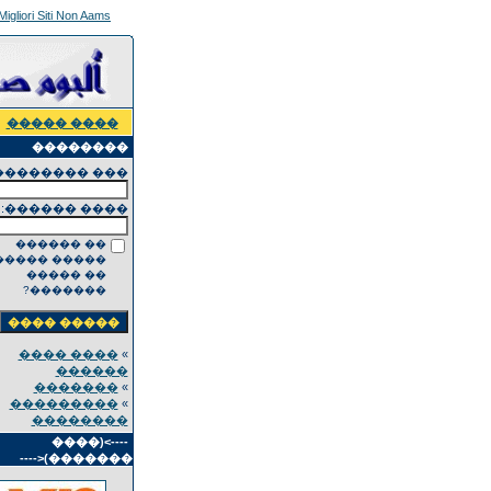
Migliori Siti Non Aams
���� �����
��������
�� ��������:
���� ������:
�� ������
����� �����
�� �����
�������?
���� ����
»
������
�������
»
���������
»
��������
---->(����
�������)<----