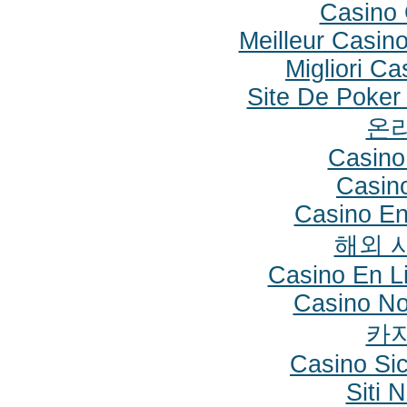
Casino O
Meilleur Casin
Migliori C
Site De Poker
온
Casin
Casin
Casino En
해외 
Casino En L
Casino No
카
Casino Si
Siti