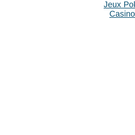
Jeux Po
Casino