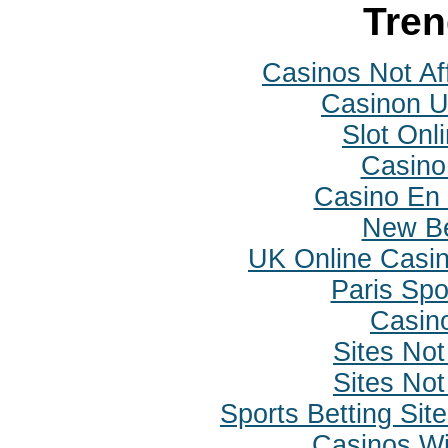
Tren
Casinos Not A
Casinon U
Slot Onli
Casin
Casino En 
New Be
UK Online Casi
Paris Spo
Casin
Sites No
Sites No
Sports Betting Si
Casinos W